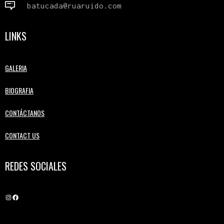
batucada@ruaruido.com
LINKS
GALERIA
BIOGRAFIA
CONTÁCTANOS
CONTACT US
REDES SOCIALES
Instagram
Facebook