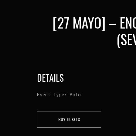
[27 MAYO] – EN
(SE
DETAILS
Event Type:
Bolo
BUY TICKETS