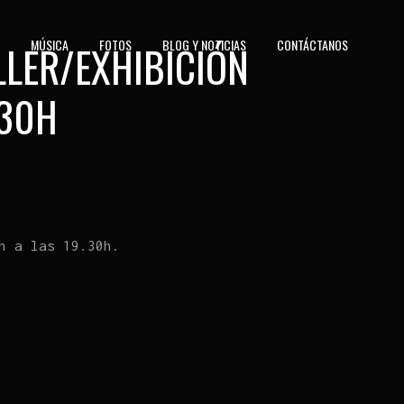
MÚSICA
FOTOS
BLOG Y NOTICIAS
CONTÁCTANOS
LLER/EXHIBICIÓN
.30H
h a las 19.30h.