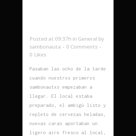
PUERTAS ABIERTAS E
INAUGURACIÓN DEL
CURSO 2022-2023
Posted at 09:37h
in
General
by
sambonauta
0 Comments
0
Likes
Pasaban las ocho de la tarde
cuando nuestrxs primerxs
sambonautxs empezaban a
llegar. El local estaba
preparado, el ambigú listo y
repleto de cervezas heladas,
nuevas caras aportaban un
ligero aire fresco al local,