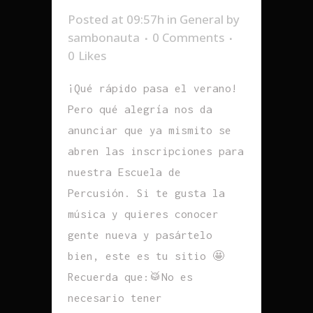
Posted at 09:57h
in
General
by
sambonauta
0 Comments
0
Likes
¡Qué rápido pasa el verano!
Pero qué alegría nos da
anunciar que ya mismito se
abren las inscripciones para
nuestra Escuela de
Percusión. Si te gusta la
música y quieres conocer
gente nueva y pasártelo
bien, este es tu sitio 🤩
Recuerda que:🥁No es
necesario tener