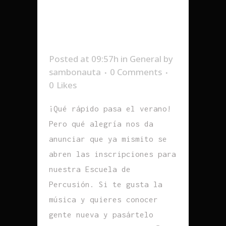
INSCRIPCIONES
ESCUELA RUARUIDO
2022-2023
Posted at 09:57h
in
General
by
sambonauta
0 Comments
0
Likes
¡Qué rápido pasa el verano!
Pero qué alegría nos da
anunciar que ya mismito se
abren las inscripciones para
nuestra Escuela de
Percusión. Si te gusta la
música y quieres conocer
gente nueva y pasártelo